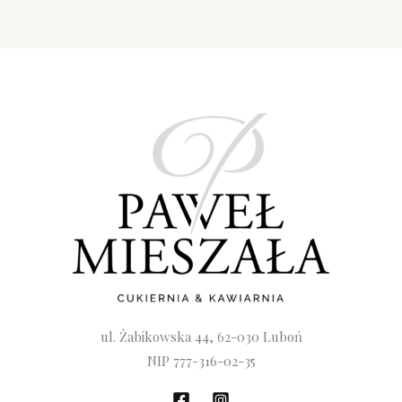
ul. Żabikowska 44, 62-030 Luboń
NIP 777-316-02-35