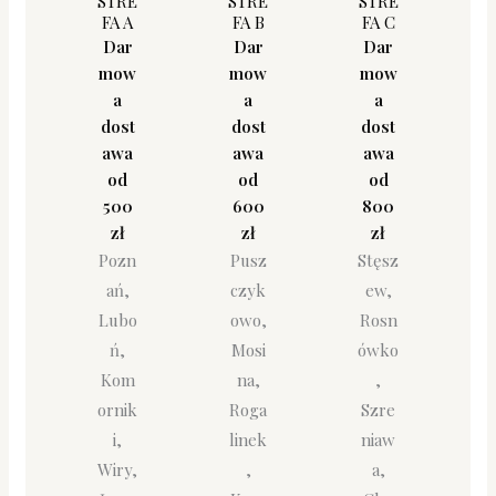
STRE
STRE
STRE
FA A
FA B
FA C
Dar
Dar
Dar
mow
mow
mow
a
a
a
dost
dost
dost
awa
awa
awa
od
od
od
500
600
800
zł
zł
zł
Pozn
Pusz
Stęsz
ań,
czyk
ew,
Lubo
owo,
Rosn
ń,
Mosi
ówko
Kom
na,
,
ornik
Roga
Szre
i,
linek
niaw
Wiry,
,
a,