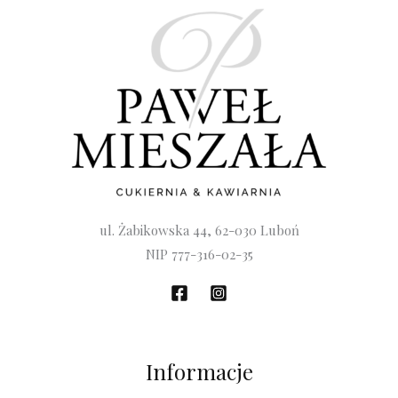
ul. Żabikowska 44, 62-030 Luboń
NIP 777-316-02-35
Informacje