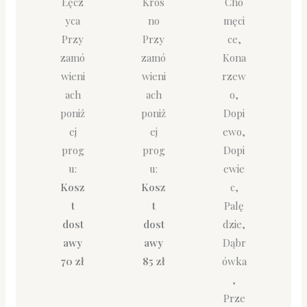
Łęcz
Kros
Cho
yca
no
męci
Przy
Przy
ce,
zamó
zamó
Kona
wieni
wieni
rzew
ach
ach
o,
poniż
poniż
Dopi
ej
ej
ewo,
prog
prog
Dopi
u:
u:
ewie
Kosz
Kosz
c,
t
t
Palę
dost
dost
dzie,
awy
awy
Dąbr
70 zł
85 zł
ówka
,
Prze