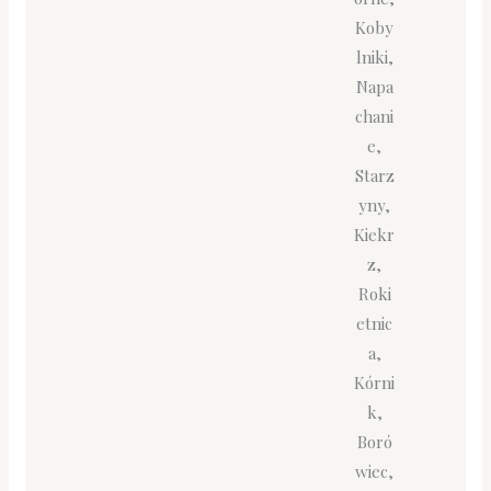
Koby
lniki,
Napa
chani
e,
Starz
yny,
Kiekr
z,
Roki
etnic
a,
Kórni
k,
Boró
wiec,