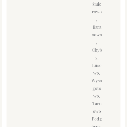
źmie
rowo
,
Bara
nowo
,
Chyb
y,
Luso
wo,
Wyso
goto
wo,
Tarn
owo
Podg
órne,