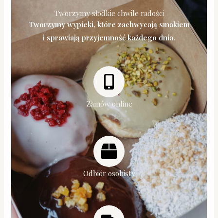
Tworzymy słodkie chwile radości
Tworzymy wypieki, które zachwycają smakiem
i sprawiają przyjemność każdego dnia.
Zamów online
Odbiór osobisty