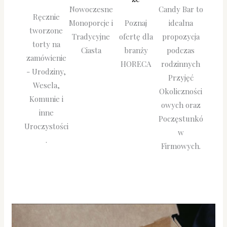
Candy Bar to
Nowoczesne
Ręcznie
Poznaj
idealna
Monoporcje i
tworzone
ofertę dla
propozycja
Tradycyjne
torty na
branży
podczas
Ciasta
zamówienie
HORECA
rodzinnych
- Urodziny,
Przyjęć
Wesela,
Okoliczności
Komunie i
owych oraz
inne
Poczęstunkó
Uroczystości
w
.
Firmowych.