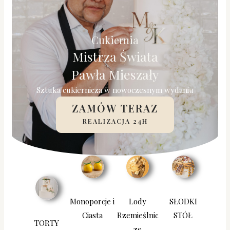
Cukiernia
Mistrza Świata
Pawła Mieszały
Sztuka cukiernicza w nowoczesnym wydaniu
ZAMÓW TERAZ
REALIZACJA 24H
Lody
SŁODKI
Monoporcje i
Rzemieślnic
STÓŁ
Ciasta
TORTY
ze