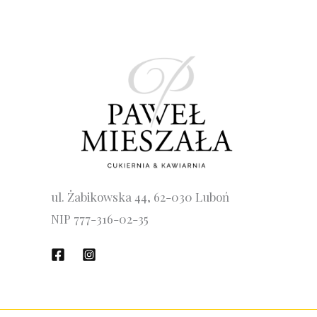
ul. Żabikowska 44, 62-030 Luboń
NIP 777-316-02-35