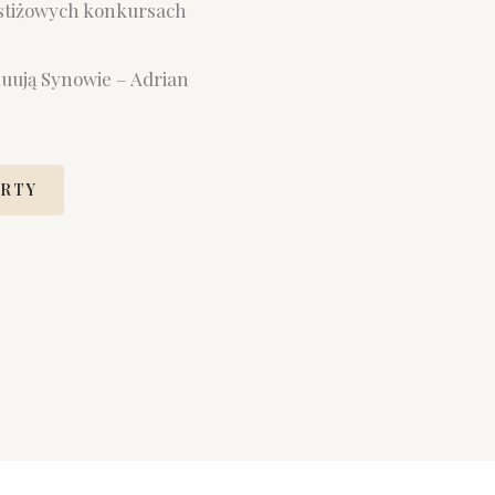
estiżowych konkursach
nuują Synowie – Adrian
RTY