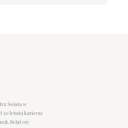
strz Świata w
 30 letniej karierze
cji, Belgi czy