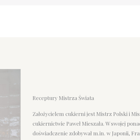
Receptury Mistrza Świata
Założycielem cukierni jest Mistrz Polski i Mi
cukiernictwie Paweł Mieszała. W swojej ponad
doświadczenie zdobywał m.in. w Japonii, Fran