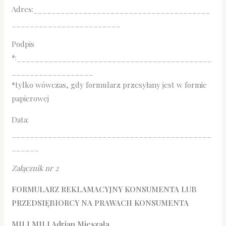
Adres:_______________________________________
________________________
Podpis
*:___________________________________________
__________________
*tylko wówczas, gdy formularz przesyłany jest w formie
papierowej
Data:
____________________________________________
______
Załącznik nr 2
FORMULARZ REKLAMACYJNY KONSUMENTA LUB
PRZEDSIĘBIORCY NA PRAWACH KONSUMENTA
MILI MILI Adrian Mieszała