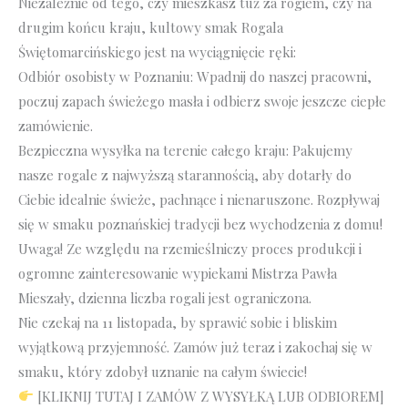
Niezależnie od tego, czy mieszkasz tuż za rogiem, czy na
drugim końcu kraju, kultowy smak Rogala
Świętomarcińskiego jest na wyciągnięcie ręki:
Odbiór osobisty w Poznaniu: Wpadnij do naszej pracowni,
poczuj zapach świeżego masła i odbierz swoje jeszcze ciepłe
zamówienie.
Bezpieczna wysyłka na terenie całego kraju: Pakujemy
nasze rogale z najwyższą starannością, aby dotarły do
Ciebie idealnie świeże, pachnące i nienaruszone. Rozpływaj
się w smaku poznańskiej tradycji bez wychodzenia z domu!
Uwaga! Ze względu na rzemieślniczy proces produkcji i
ogromne zainteresowanie wypiekami Mistrza Pawła
Mieszały, dzienna liczba rogali jest ograniczona.
Nie czekaj na 11 listopada, by sprawić sobie i bliskim
wyjątkową przyjemność. Zamów już teraz i zakochaj się w
smaku, który zdobył uznanie na całym świecie!
[KLIKNIJ TUTAJ I ZAMÓW Z WYSYŁKĄ LUB ODBIOREM]