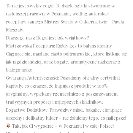
To nie jest zwykły rogal. To dzieło sztuki stworzone w
najlepszej pracowni w Poznaniu, według autorskiej
receptury samego Mistrza Świata w Cukiernictwie – Pawła
Mieszały.
Dlaczego nasz Rogal jest tak wyjątkowy?
Mistrzowska Receptura: Każdy kęs to balans idealny.
Ciągnące się, maślane ciasto półfrancuskie, które listkuje się
jak nigdzie indziej, oraz bogate, aromatyczne nadzienie z
białego maku.
Gwarancja Autentyczności: Posiadamy oficjalny certyfikat
kapituły, co oznacza, że kupujesz produkt w 100%
oryginalny, wypiekany rzemieślniczo z poszanowaniem
tradycyjnych proporcji i najlepszych składników.
Bogactwo Dodatków: Prawdziwy miód, bakalie, chrupiące
orzechy i delikatny lukier – nie żałujemy tego, co najlepsze!
Tak, jak Ci wygodnie – w Poznaniu i w całej Polsce!