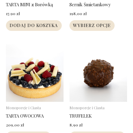
na
TARTA MINI z Borówką
Sernik Śmietankowy
stronie
17,90
zł
198,00
zł
produkt
DODAJ DO KOSZYKA
WYBIERZ OPCJE
Ten
produkt
ma
wiele
wariantów.
Opcje
można
wybrać
Monoporcje i Ciasta
Monoporcje i Ciasta
na
TARTA OWOCOWA
TRUFELEK
stronie
209,00
zł
8,90
zł
produktu