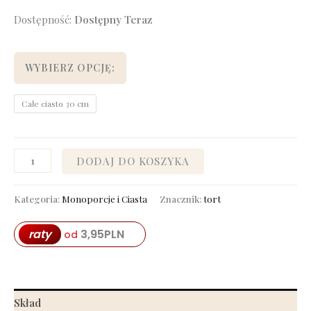
Dostępność:
Dostępny Teraz
WYBIERZ OPCJĘ:
Całe ciasto 30 cm
DODAJ DO KOSZYKA
Kategoria:
Monoporcje i Ciasta
Znacznik:
tort
raty
3,95
PLN
od
Skład