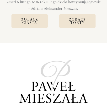
Zmarł 6 lutego 2026 roku. Jego dzieło kontynuują Synowie
– Adrian i Aleksander Mieszała.
ZOBACZ
ZOBACZ
CIASTA
TORTY