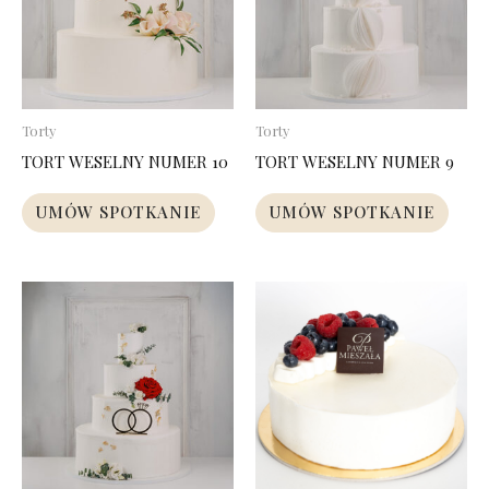
Torty
Torty
TORT WESELNY NUMER 10
TORT WESELNY NUMER 9
UMÓW SPOTKANIE
UMÓW SPOTKANIE
Zakres
Ten
cen:
produkt
od
95,00 zł
ma
do
237,00 zł
wiele
wariantó
Opcje
można