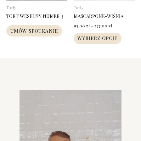
wybrać
Torty
Torty
na
TORT WESELNY NUMER 3
MASCARPONE-WIŚNIA
stronie
95,00
zł
–
237,00
zł
produkt
UMÓW SPOTKANIE
WYBIERZ OPCJE