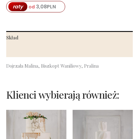
raty
3,08
PLN
od
Skład
Informacje dodatkowe
Dojrzała Malina, Biszkopt Waniliowy, Pralina